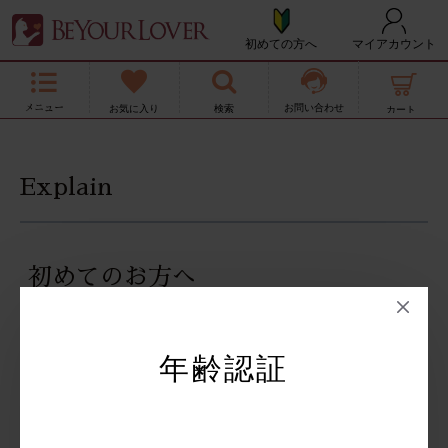
初めての方へ
マイアカウント
お問い合わせ
Explain
初めてのお方へ
ようこそBeYourLoverへ
2018年に設立された大人向けおもちゃのオンラインショ
年齢認証
ップです。
私たちの目標は、低価格で良質な大人のおもちゃを提供す
ることです。
常にお客様のことを第一に考え、最高の体験を提供するた