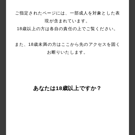
めに、私たちは各ブランドと協力して、最も近代的なデザ
ご指定されたページには、一部成人を対象とした表
インで革新的な製品を開発しています。
現が含まれています。
簡単！お買物ガイド
18歳以上の方は各自の責任の上でご覧ください。
BeYourLoverでのお買物方法を簡単に説明しております。
また、18歳未満の方はここから先のアクセスを固く
初めてで不安！という方はぜひご覧ください。
お断りいたします。
安心梱包で気軽に商品選び
『どういう包装で送られてくるか・宅配伝票にはなんと書
かれているか』
あなたは18歳以上ですか？
などお客様の不安がないようにラブトリップでは安心の梱
包をを心がけております。
梱包するダンボールは無地の物を使用し、宅配伝票には店
舗名など記載しておりません。
宅配伝票の品名は『空白』『社内暗号』外見からわからな
いようにしておりますので安心していただけると思いま
す。