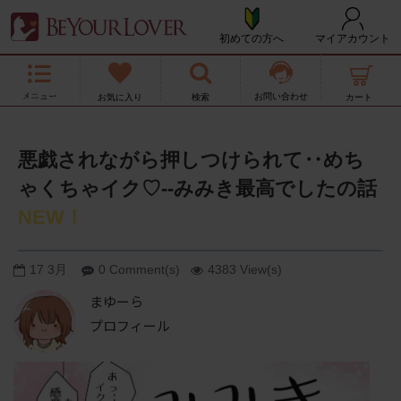
初めての方へ
マイアカウント
お問い合わせ
悪戯されながら押しつけられて‥めち
ゃくちゃイク♡--みみき最高でしたの話
NEW！
17
3月
0 Comment(s)
4383 View(s)
まゆーら
プロフィール
TWITTERアカウント：まゆーら
@mayu_uran072