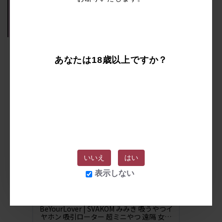
漫画で使用された商品ーー
あなたは18歳以上ですか？
BeYourLover | SVAKOM みみき 吸うやつ
イヤホン
いいえ
はい
表示しない
BeYourLover | SVAKOM みみき 吸うやつイ
ヤホン 吸引ローター 超ミニやつ 遠隔 女性