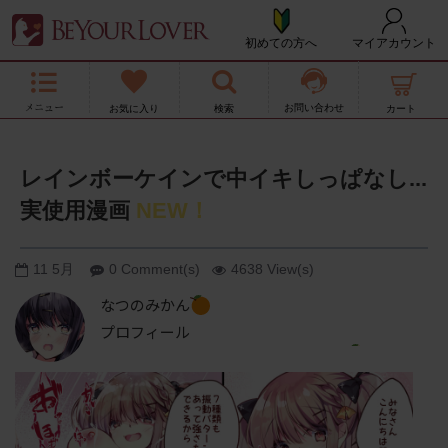
初めての方へ
マイアカウント
お問い合わせ
レインボーケインで中イキしっぱなし...
実使用漫画
NEW！
11
5月
0 Comment(s)
4638 View(s)
なつのみかん
プロフィール
TWITTERアカウント：なつのみかん
@dale_ver2