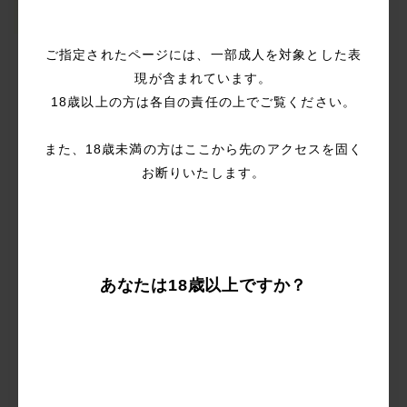
ご指定されたページには、一部成人を対象とした表
漫画で使用された商品ーー
現が含まれています。
BeYourLover レインボーケイン 激震 バ
18歳以上の方は各自の責任の上でご覧ください。
イブ 挿入可能な 電マ
また、18歳未満の方はここから先のアクセスを固く
お断りいたします。
あなたは18歳以上ですか？
BeYourLover レインボーケイン 激震 バイ
ブ 挿入可能な 電マ ラブグッズ
サイズ:
120*20mm