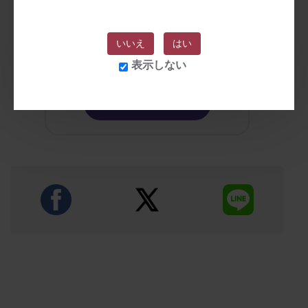
製品の重さ:
55g±5g
製品の素材:
ガラス、ABS
充電時間:
1h
いいえ
はい
使用時間:
1.5h
表示しない
防水レベル:
生活防水
詳細をチェックする